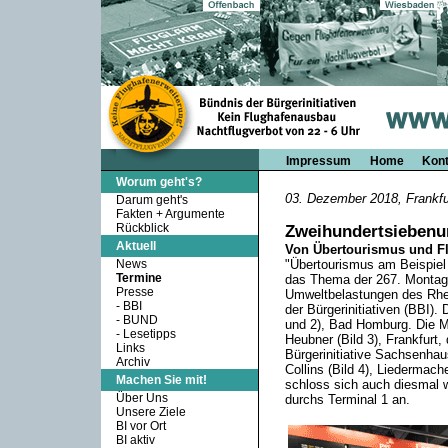
Impressum
Home
Kont
Worum geht's?
03. Dezember 2018, Frankfu
Darum geht's
Fakten + Argumente
Rückblick
Zweihundertsieben
Aktuell
Von Übertourismus und F
News
"Übertourismus am Beispiel
Termine
das Thema der 267. Monta
Presse
Umweltbelastungen des Rhe
-
BBI
der Bürgerinitiativen (BBI). 
-
BUND
und 2), Bad Homburg. Die M
-
Lesetipps
Heubner (Bild 3), Frankfurt
Links
Bürgerinitiative Sachsenhau
Archiv
Collins (Bild 4), Liedermac
Machen Sie mit!
schloss sich auch diesmal w
Über Uns
durchs Terminal 1 an.
Unsere Ziele
BI vor Ort
BI aktiv