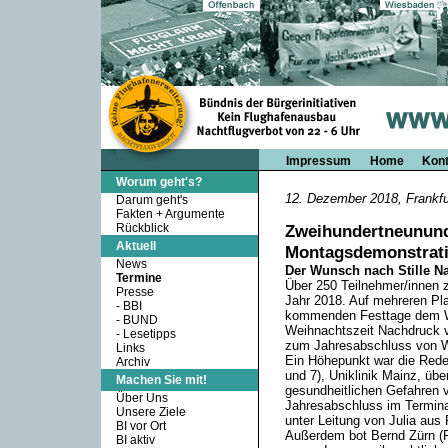
Impressum
Home
Kont
Worum geht's?
12. Dezember 2018, Frankfu
Darum geht's
Fakten + Argumente
Rückblick
Zweihundertneunund
Aktuell
Montagsdem
onstrat
News
Der Wunsch nach Stille N
Termine
Über 250 Teilnehmer/innen 
Presse
Jahr 2018. Auf mehreren Pla
-
BBI
kommenden Festtage dem Wun
-
BUND
Weihnachtszeit Nachdruck ve
-
Lesetipps
zum Jahresabschluss von W
Links
Ein Höhepunkt war die Rede
Archiv
und 7), Uniklinik Mainz, üb
Machen Sie mit!
gesundheitlichen Gefahren v
Über Uns
Jahresabschluss im Termina
Unsere Ziele
unter Leitung von Julia aus 
BI vor Ort
Außerdem bot Bernd Zürn (F
BI aktiv